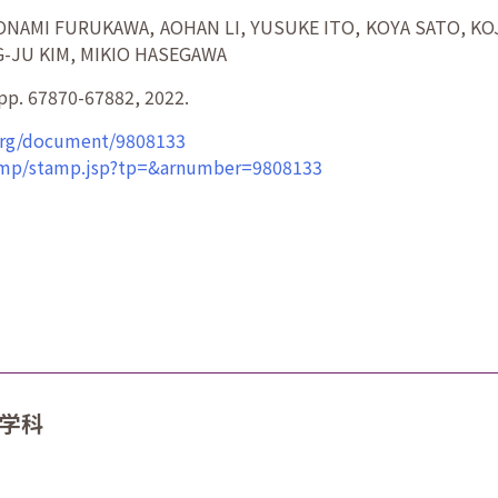
MI FURUKAWA, AOHAN LI, YUSUKE ITO, KOYA SATO, KOJ
-JU KIM, MIKIO HASEGAWA
p. 67870-67882, 2022.
.org/document/9808133
stamp/stamp.jsp?tp=&arnumber=9808133
工学科