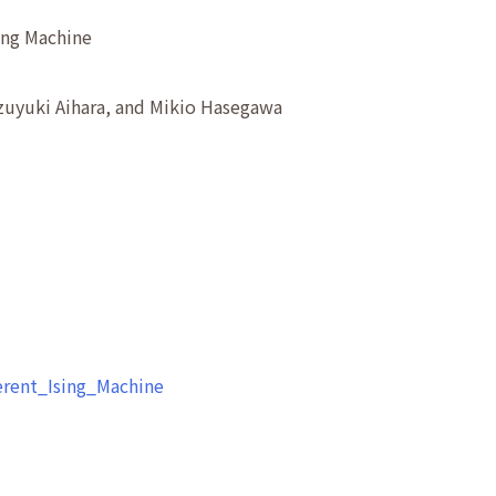
ing Machine
zuyuki Aihara, and Mikio Hasegawa
rent_Ising_Machine