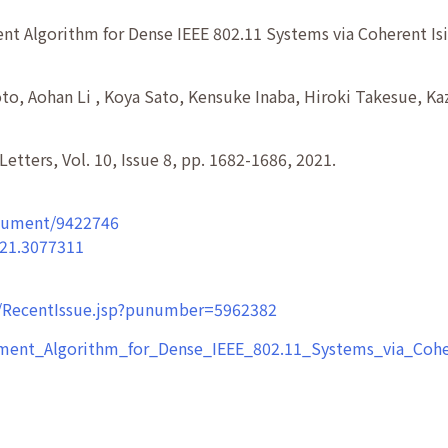
t Algorithm for Dense IEEE 802.11 Systems via Coherent Is
, Aohan Li , Koya Sato, Kensuke Inaba, Hiroki Takesue, Ka
tters, Vol. 10, Issue 8, pp. 1682-1686, 2021.
ocument/9422746
021.3077311
pl/RecentIssue.jsp?punumber=5962382
ment_Algorithm_for_Dense_IEEE_802.11_Systems_via_Cohe