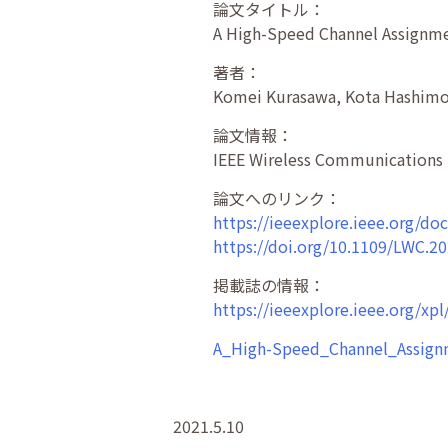
論文タイトル：
A High-Speed Channel Assignmen
著者：
Komei Kurasawa, Kota Hashimoto
論文情報：
IEEE Wireless Communications Le
論文へのリンク：
https://ieeexplore.ieee.org/d
https://doi.org/10.1109/LWC.2
掲載誌の情報：
https://ieeexplore.ieee.org/x
A_High-Speed_Channel_Assign
2021.5.10