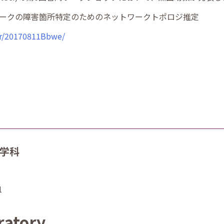
ワークの障害箇所特定のためのネットワークトポロジ推定
er/20170811Bbwe/
工学科
1
ratory