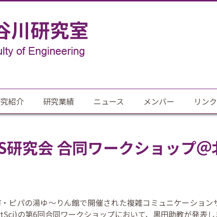
研究紹介
研究業績
ニュース
メンバー
リンク
i/CCS研究会 合同ワークショッ
美瑛市・ピパの湯ゆ～りん館で開催された複雑コミュニケーションサ
tSci)の第6回合同ワークショップにおいて、黒田助教が発表