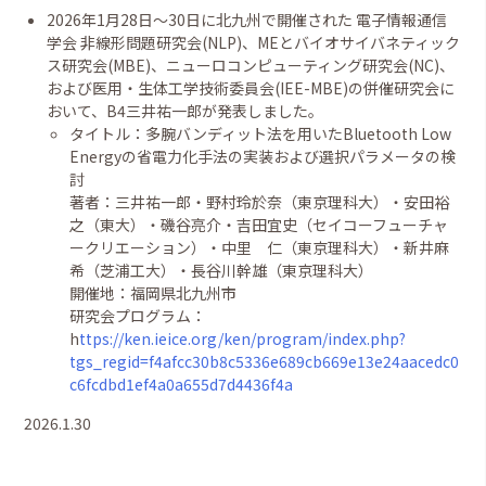
2026年1月28日〜30日に北九州で開催された 電子情報通信
学会 非線形問題研究会(NLP)、
MEとバイオサイバネティック
ス研究会(MBE)、ニューロコンピューティング研究会(NC)、
および医用・生体工学技術委員会(IEE-MBE)の併催研究会
に
おいて、B4三井祐一郎が発表しました。
タイトル：多腕バンディット法を用いたBluetooth Low
Energyの省電力化手法の実装および選択パラメータの検
討
著者：三井祐一郎・野村玲於奈（東京理科大）・安田裕
之（東大）・磯谷亮介・吉田宜史（セイコーフューチャ
ークリエーション）・中里 仁（東京理科大）・新井麻
希（芝浦工大）・長谷川幹雄（東京理科大）
開催地：福岡県北九州市
研究会プログラム：
h
ttps://ken.ieice.org/ken/program/index.php?
tgs_regid=f4afcc30b8c5336e689cb669e13e24aacedc0
c6fcdbd1ef4a0a655d7d4436f4a
2026.1.30