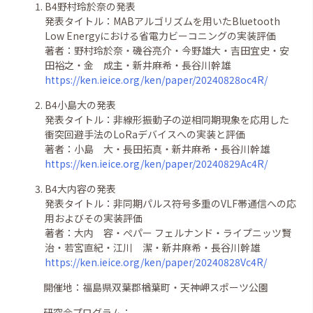
B4野村玲於奈の発表
発表タイトル：
MABアルゴリズムを用いたBluetooth
Low Energyにおける省電力ビーコニングの実装評価
著者：野村玲於奈
・
磯谷亮介
・
今野雄大
・
吉田宜史
・
安
田裕之
・
金 成主
・
新井麻希
・
長谷川幹雄
https://ken.ieice.org/ken/paper/20240828oc4R/
B4小島大の発表
発表タイトル：
非線形振動子の逆相同期現象を応用した
衝突回避手法のLoRaデバイスへの実装と評価
著者：小島 大
・
長田拓真
・
新井麻希
・
長谷川幹雄
https://ken.ieice.org/ken/paper/20240829Ac4R/
B4大内容の発表
発表タイトル：
非同期パルス符号多重のVLF帯通信への応
用およびその実装評価
著者：大内 容
・
ぺパー フェルナンド
・
ライプニッツ賢
治
・
若宮直紀
・
江川 潔
・
新井麻希
・
長谷川幹雄
https://ken.ieice.org/ken/paper/20240828Vc4R/
開催地：
福島県双葉郡楢葉町・天神岬スポーツ公園
研究会プログラム：