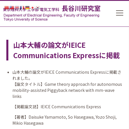
山本大輔の論文がIEICE
Communications Expressに掲載
山本大輔の論文がIEICE Communications Expressに掲載さ
れました。
【論文タイトル】Game theory approach for autonomous
mobility-assisted Piggyback network with mm-wave
links
【掲載論文誌】IEICE Communications Express
【著者】Daisuke Yamamoto, So Hasegawa, Yozo Shoji,
Mikio Hasegawa