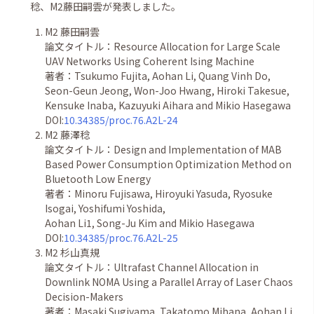
稔、M2藤田嗣雲が発表しました。
M2 藤田嗣雲
論文タイトル：Resource Allocation for Large Scale
UAV Networks Using Coherent Ising Machine
著者：Tsukumo Fujita, Aohan Li, Quang Vinh Do,
Seon-Geun Jeong, Won-Joo Hwang, Hiroki Takesue,
Kensuke Inaba, Kazuyuki Aihara and Mikio Hasegawa
DOI:
10.34385/proc.76.A2L-24
M2 藤澤稔
論文タイトル：Design and Implementation of MAB
Based Power Consumption Optimization Method on
Bluetooth Low Energy
著者：Minoru Fujisawa, Hiroyuki Yasuda, Ryosuke
Isogai, Yoshifumi Yoshida,
Aohan Li1, Song-Ju Kim and Mikio Hasegawa
DOI:
10.34385/proc.76.A2L-25
M2
杉山真規
論文タイトル：Ultrafast Channel Allocation in
Downlink NOMA Using a Parallel Array of Laser Chaos
Decision-Makers
著者：Masaki Sugiyama, Takatomo Mihana, Aohan Li,