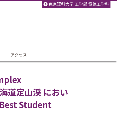
東京理科大学 工学部 電気工学科
アクセス
mplex
8）＠北海道定山渓 におい
t Student