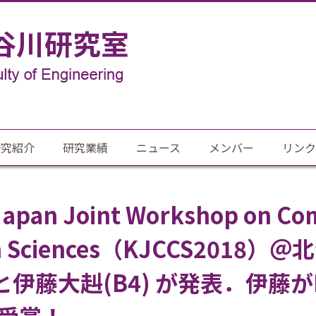
研究紹介
研究業績
ニュース
メンバー
リンク
Japan Joint Workshop on Co
on Sciences（KJCCS201
伊藤大赳(B4) が発表．伊藤がBes