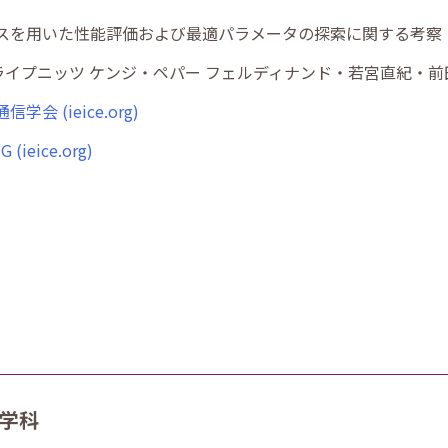
イスを用いた性能評価および最適パラメータの探索に関する考察
イプニッツ ケンジ・ペパー フェルディナンド・若宮直紀・
信学会 (ieice.org)
G (ieice.org)
工学科