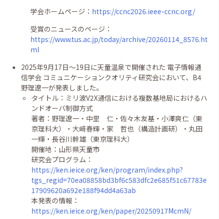
学会ホームページ：
https://ccnc2026.ieee-ccnc.org/
受賞のニュースのページ：
https://www.tus.ac.jp/today/archive/20260114_8576.ht
ml
2025年9月17日〜19日に
天童温泉
で開催された 電子情報通
信学会
コミュニケーションクオリティ
研究会において、B4
野理遼一が発表しました。
タイトル：ミリ波V2X通信における複数基地局におけるハ
ンドオーバ制御方式
著者：野理遼一・中里 仁・佐々木友基・小澤爽仁（東
京理科大）・大﨑春輝・家 哲也（構造計画研）・丸田
一輝・長谷川幹雄（東京理科大）
開催地：山形県天童市
研究会プログラム：
https://ken.ieice.org/ken/program/index.php?
tgs_regid=70ea08858bd3bf6c583dfc2e685f51c67783e
17909620a692e188f94dd4a63ab
本発表の情報：
https://ken.ieice.org/ken/paper/20250917McmN/