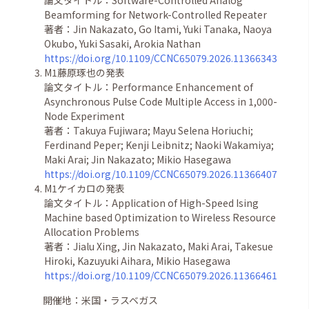
論文タイトル：Software-Controlled Analog
Beamforming for Network-Controlled Repeater
著者：
Jin Nakazato, Go Itami, Yuki Tanaka, Naoya
Okubo, Yuki Sasaki, Arokia Nathan
https://doi.org/10.1109/CCNC65079.2026.11366343
M1藤原琢也の発表
論文タイトル：Performance Enhancement of
Asynchronous Pulse Code Multiple Access in 1,000-
Node Experiment
著者：Takuya Fujiwara; Mayu Selena Horiuchi;
Ferdinand Peper; Kenji Leibnitz; Naoki Wakamiya;
Maki Arai; Jin Nakazato; Mikio Hasegawa
https://doi.org/10.1109/CCNC65079.2026.11366407
M1ケイカロの発表
論文タイトル：Application of High-Speed Ising
Machine based Optimization to Wireless Resource
Allocation Problems
著者：Jialu Xing, Jin Nakazato, Maki Arai, Takesue
Hiroki, Kazuyuki Aihara, Mikio Hasegawa
https://doi.org/10.1109/CCNC65079.2026.11366461
開催地：米国
・ラスベガス