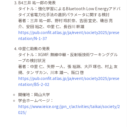
B4三井 祐一郎の発表
タイトル：強化学習によるBluetooth Low Energyアドバ
タイズ省電力化手法の選択パラメータに関する検討
著者：三井 祐一郎、野村 玲於奈、吉田 宜史、磯谷 亮
介、安田 裕之、中里 仁、長谷川 幹雄
https://pub.confit.atlas.jp/ja/event/society2025/prese
ntation/N-1-37
中里仁助教の発表
タイトル：XGMF: 無線中継・反射板技術ワーキンググル
ープの検討状況
著者：中里 仁、矢野 一人、張 裕淵、大戸 琢也、村上 友
規、タン ザカン、川本 雄一、阪口 啓
https://pub.confit.atlas.jp/ja/event/society2025/prese
ntation/BS-2-02
開催地：岡山大学
学会ホームページ：
https://www.ieice.org/jpn_r/activities/taikai/society/2
025/