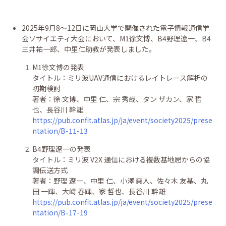
2025年9月8〜12日に岡山大学で開催された電子情報通信学
会ソサイエティ大会
において、M1徐文博、B4野理遼一、B4
三井祐一郎、中里仁助教が発表しました。
M1徐文博の発表
タイトル：ミリ波UAV通信におけるレイトレース解析の
初期検討
著者：徐 文博、中里 仁、宗 秀哉、タン ザカン、家 哲
也、長谷川 幹雄
https://pub.confit.atlas.jp/ja/event/society2025/prese
ntation/B-11-13
B4野理遼一の発表
タイトル：ミリ波 V2X 通信における複数基地局からの協
調伝送方式
著者：野理 遼一、中里 仁、小澤 爽人、佐々木 友基、丸
田 一輝、大﨑 春輝、家 哲也、長谷川 幹雄
https://pub.confit.atlas.jp/ja/event/society2025/prese
ntation/B-17-19